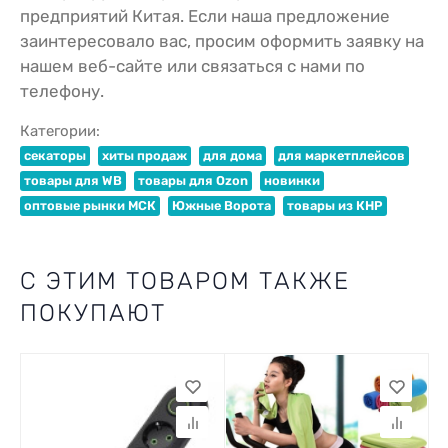
предприятий Китая. Если наша предложение
заинтересовало вас, просим оформить заявку на
нашем веб-сайте или связаться с нами по
телефону.
Категории:
секаторы
хиты продаж
для дома
для маркетплейсов
товары для WB
товары для Ozon
новинки
оптовые рынки МСК
Южные Ворота
товары из КНР
С ЭТИМ ТОВАРОМ ТАКЖЕ
ПОКУПАЮТ