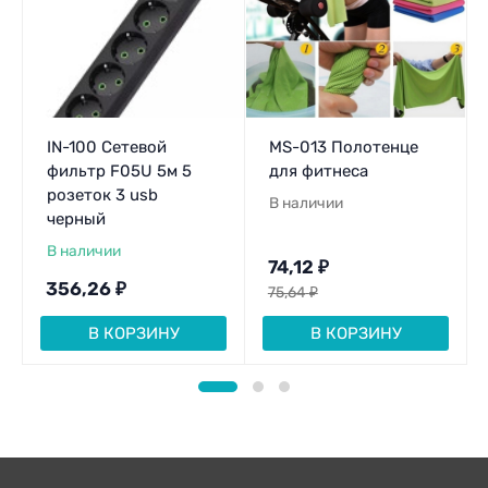
IN-100 Сетевой
MS-013 Полотенце
фильтр F05U 5м 5
для фитнеса
розеток 3 usb
В наличии
черный
В наличии
74,12
₽
356,26
₽
75,64
₽
В КОРЗИНУ
В КОРЗИНУ