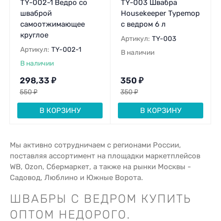
TY-002-1 Ведро со
TY-003 Швабра
шваброй
Housekeeper Typemop
самоотжимающее
с ведром 6 л
круглое
Артикул:
TY-003
Артикул:
TY-002-1
В наличии
В наличии
298,33
₽
350
₽
550
₽
350
₽
В КОРЗИНУ
В КОРЗИНУ
Мы активно сотрудничаем с регионами России,
поставляя ассортимент на площадки маркетплейсов
WB, Ozon, Сбермаркет, а также на рынки Москвы -
Садовод, Люблино и Южные Ворота.
ШВАБРЫ С ВЕДРОМ КУПИТЬ
ОПТОМ НЕДОРОГО.