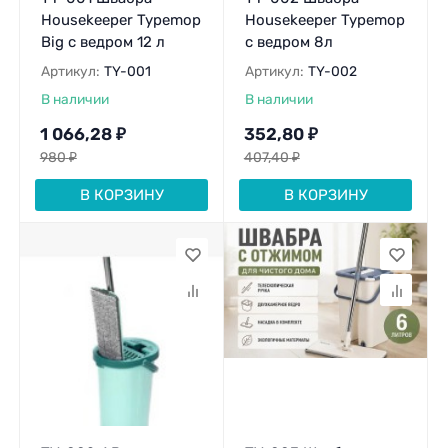
Housekeeper Typemop
Housekeeper Typemop
Big с ведром 12 л
с ведром 8л
Артикул:
TY-001
Артикул:
TY-002
В наличии
В наличии
1 066,28
₽
352,80
₽
980
₽
407,40
₽
В КОРЗИНУ
В КОРЗИНУ