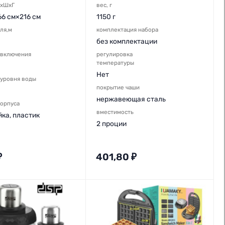
ВхШхГ
вес, г
66 см×216 см
1150 г
ля,м
комплектация набора
без комплектации
 включения
регулировка
температуры
Нет
 уровня воды
покрытие чаши
нержавеющая сталь
корпуса
вместимость
ка, пластик
2 проции
₽
401,80
₽