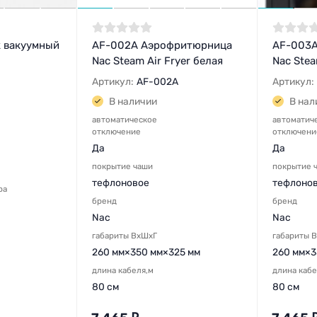
к вакуумный
AF-002A Аэрофритюрница
AF-003A
Nac Steam Air Fryer белая
Nac Stea
Артикул:
AF-002A
Артикул:
В наличии
В нал
автоматическое
автоматич
отключение
отключени
Да
Да
покрытие чаши
покрытие 
тефлоновое
тефлоно
ра
бренд
бренд
Nac
Nac
габариты ВхШхГ
габариты 
260 мм×350 мм×325 мм
260 мм×3
длина кабеля,м
длина кабе
80 см
80 см