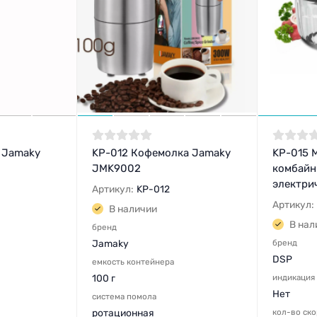
 Jamaky
KP-012 Кофемолка Jamaky
KP-015 
JMK9002
комбайн
электри
Артикул:
KP-012
Артикул:
В наличии
В нал
бренд
Jamaky
бренд
DSP
емкость контейнера
100 г
индикация
Нет
система помола
ротационная
кол-во ск