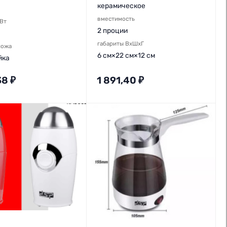
керамическое
вместимость
,Вт
2 проции
габариты ВхШхГ
ножа
6 см×22 см×12 см
йка
38
₽
1 891,40
₽