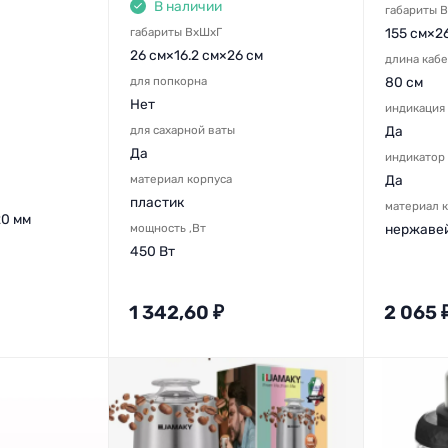
В наличии
габариты 
габариты ВхШхГ
155 см×2
26 см×16.2 см×26 см
длина кабе
для попкорна
80 см
Нет
индикация
для сахарной ваты
Да
Да
индикатор
материал корпуса
Да
пластик
материал 
0 мм
мощность ,Вт
нержавей
450 Вт
1 342,60
₽
2 065