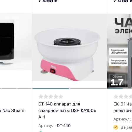
7 465
₽
7 465
DT-140 аппарат для
EK-01 Ч
 Nac Steam
сахарной ваты DSP KA1006
электри
A-1
Артикул:
Артикул:
DT-140
В нал