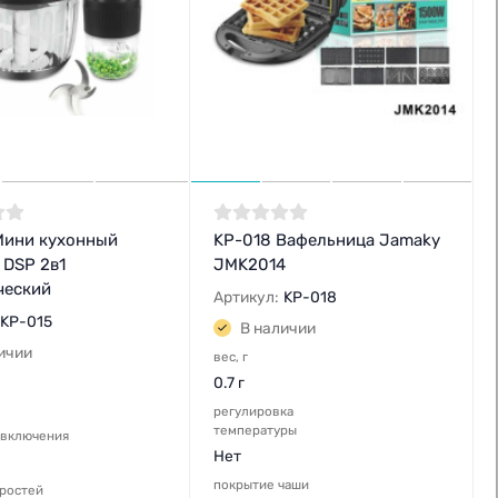
Мини кухонный
KP-018 Вафельница Jamaky
 DSP 2в1
JMK2014
ческий
Артикул:
KP-018
KP-015
В наличии
ичии
вес, г
0.7 г
регулировка
температуры
 включения
Нет
покрытие чаши
оростей