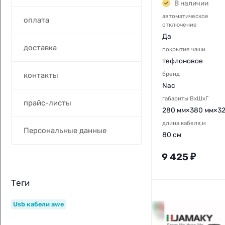
В наличии
автоматическое
оплата
отключение
Да
доставка
покрытие чаши
тефлоновое
бренд
контакты
Nac
габариты ВхШхГ
прайс-листы
280 мм×380 мм×32
длина кабеля,м
Персональные данные
80 см
9 425
₽
Теги
Usb кабели awe