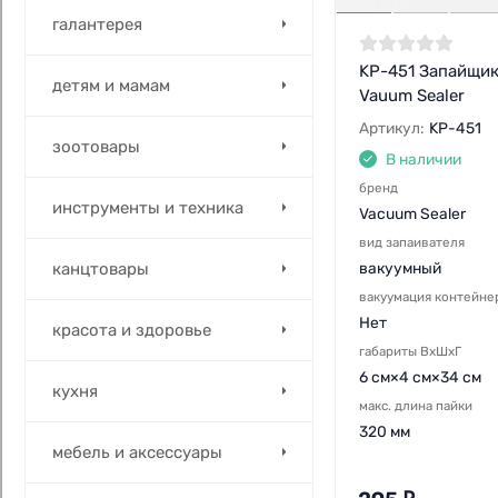
галантерея
KP-451 Запайщи
детям и мамам
Vauum Sealer
Артикул:
KP-451
зоотовары
В наличии
бренд
инструменты и техника
Vacuum Sealer
вид запаивателя
канцтовары
вакуумный
вакуумация контейне
Нет
красота и здоровье
габариты ВхШхГ
6 см×4 см×34 см
кухня
макс. длина пайки
320 мм
мебель и аксессуары