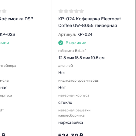
Кофемолка DSP
KP-024 Кофеварка Elecrocat
Coffee GW-8055 гейзерная
KP-023
Артикул:
KP-024
ичии
В наличии
габариты ВхШхГ
12.5 см×15.5 см×10.5 см
онтейнера
дисплей
Нет
омола
индикатор уровня воды
нная
Нет
корпуса
материал корпуса
стекло
,Вт
материал решетки
каплесборника
нержавейка
4
₽
524,30
₽