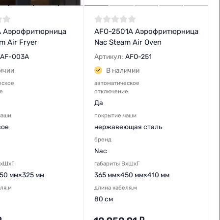
 Аэрофритюрница
AFO-2501A Аэрофритюрница
m Air Fryer
Nac Steam Air Oven
AF-003A
Артикул:
AFO-251
ичии
В наличии
еское
автоматическое
е
отключение
Да
чаши
покрытие чаши
вое
нержавеющая сталь
бренд
Nac
ВхШхГ
габариты ВхШхГ
50 мм×325 мм
365 мм×450 мм×410 мм
ля,м
длина кабеля,м
80 см