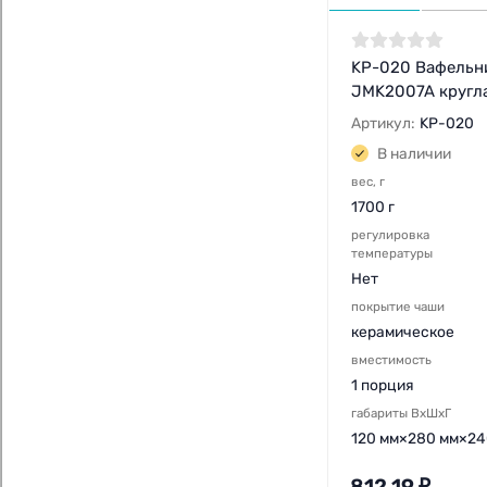
KP-020 Вафельн
JMK2007A кругл
Артикул:
KP-020
В наличии
вес, г
1700 г
регулировка
температуры
Нет
покрытие чаши
керамическое
вместимость
1 порция
габариты ВхШхГ
120 мм×280 мм×24
812,19
₽