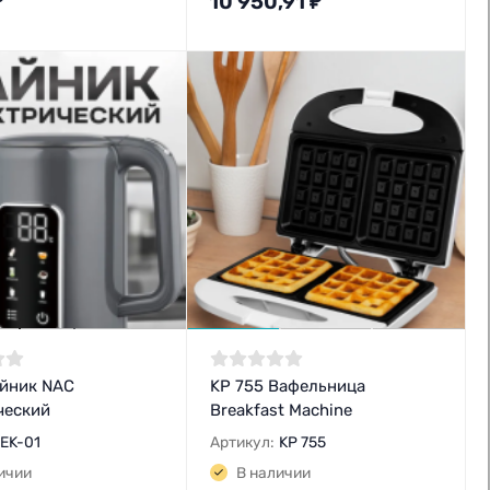
₽
10 950,91
₽
айник NAC
KP 755 Вафельница
ческий
Breakfast Machine
EK-01
Артикул:
KP 755
ичии
В наличии