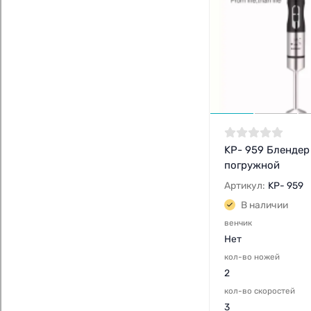
KP- 959 Блендер
погружной
Артикул:
KP- 959
В наличии
венчик
Нет
кол-во ножей
2
кол-во скоростей
3