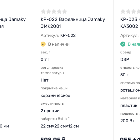
ица Jamaky
KP-022 Вафельница Jamaky
KP-023 
ая
JMK2001
KA3002
Артикул:
KP-022
Артикул:
В наличии
В нал
вес, г
бренд
0.7 г
DSP
регулировка
емкость к
температуры
50 г
Нет
система п
покрытие чаши
ротацио
керамическое
материал 
вместимость
пластик
2 проции
мощность 
габариты ВхШхГ
200 Вт
0 мм
22 см×22 см×12 см
598,95
₽
955,6