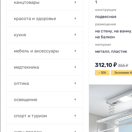
канцтовары
1
конструкция
подвесная
красота и здоровье
размещение
на стену, на ванну
кухня
на балкон
материал
мебель и аксессуары
металл, пластик
312,10
₽
355
₽
медтехника
- 12%
Экономия 4
оптика
освещение
спорт и туризм
хиты продаж