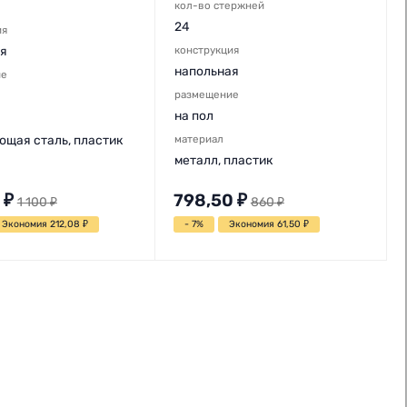
кол-во стержней
24
ия
я
конструкция
напольная
ие
размещение
на пол
щая сталь, пластик
материал
металл, пластик
₽
798,50
₽
1 100
₽
860
₽
Экономия 212,08
₽
- 7%
Экономия 61,50
₽