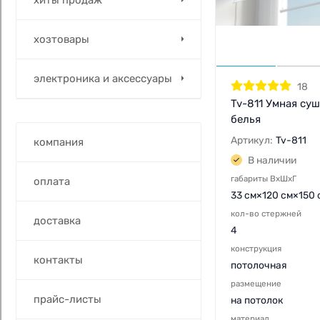
хозтовары
электроника и аксессуары
18
Tv-811 Умная су
белья
Артикул:
Tv-811
компания
В наличии
габариты ВхШхГ
оплата
33 см×120 см×150 
кол-во стержней
доставка
4
конструкция
контакты
потолочная
размещение
прайс-листы
на потолок
материал