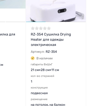
шилка для
RZ-354 Сушилка Drying
Heater для одежды
электрическая
Артикул:
RZ-354
В наличии
см
габариты ВхШхГ
21 см×28 см×11 см
кол-во стержней
1
конструкция
подвесная
размещение
на потолок, на балкон