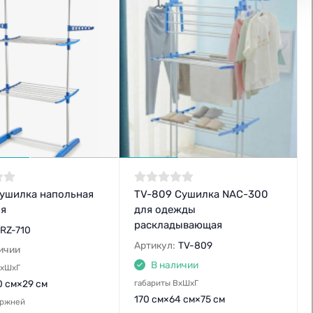
Сушилка напольная
TV-809 Сушилка NAC-300
ья
для одежды
раскладывающая
RZ-710
Артикул:
TV-809
ичии
В наличии
ВхШхГ
0 см×29 см
габариты ВхШхГ
170 см×64 см×75 см
ержней