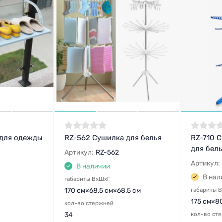
 для одежды
RZ-562 Сушилка для белья
RZ-710 
для бел
Артикул:
RZ-562
Артикул:
В наличии
В нал
габариты ВхШхГ
170 см×68.5 см×68.5 см
габариты 
175 см×8
кол-во стержней
34
кол-во ст