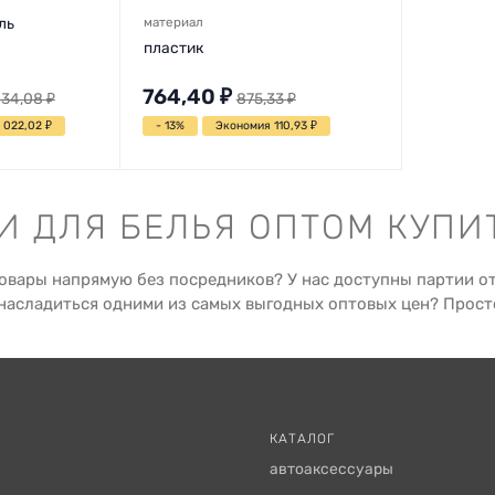
ль
материал
пластик
764,40
₽
134,08
₽
875,33
₽
 022,02
₽
- 13%
Экономия 110,93
₽
 ДЛЯ БЕЛЬЯ ОПТОМ КУПИ
овары напрямую без посредников? У нас доступны партии о
насладиться одними из самых выгодных оптовых цен? Просто 
КАТАЛОГ
автоаксессуары