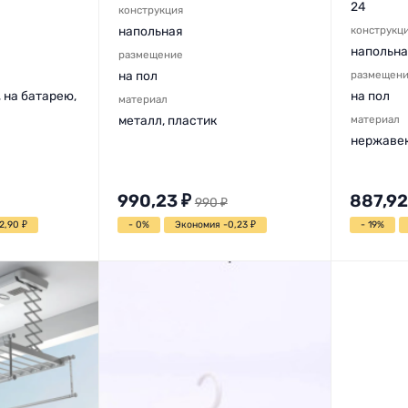
24
конструкция
напольная
конструкц
напольна
размещение
на пол
размещен
, на батарею,
на пол
материал
металл, пластик
материал
нержавею
990,23
₽
887,92
990
₽
2,90
₽
- 0%
Экономия -0,23
₽
- 19%