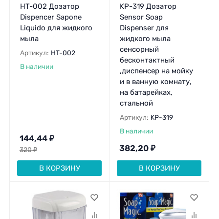
HT-002 Дозатор
KP-319 Дозатор
Dispencer Sapone
Sensor Soap
Liquido для жидкого
Dispenser для
мыла
жидкого мыла
сенсорный
Артикул:
HT-002
бесконтактный
В наличии
,диспенсер на мойку
и в ванную комнату,
на батарейках,
стальной
Артикул:
KP-319
В наличии
144,44
₽
382,20
₽
320
₽
В КОРЗИНУ
В КОРЗИНУ