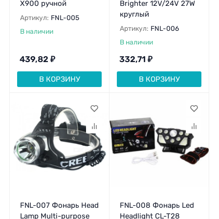
X900 ручной
Brighter 12V/24V 27W
круглый
Артикул:
FNL-005
Артикул:
FNL-006
В наличии
В наличии
439,82
₽
332,71
₽
В КОРЗИНУ
В КОРЗИНУ
FNL-007 Фонарь Head
FNL-008 Фонарь Led
Lamp Multi-purpose
Headlight CL-T28