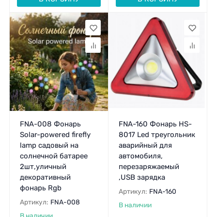
FNA-008 Фонарь
FNA-160 Фонарь HS-
Solar-powered firefly
8017 Led треугольник
lamp садовый на
аварийный для
солнечной батарее
автомобиля,
2шт,уличный
перезаряжаемый
декоративный
,USB зарядка
фонарь Rgb
Артикул:
FNA-160
Артикул:
FNA-008
В наличии
В наличии