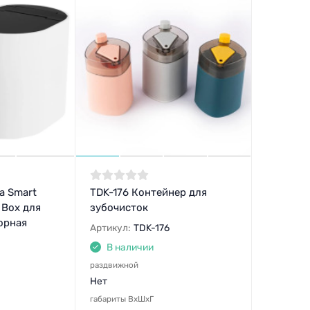
а Smart
TDK-176 Контейнер для
 Box для
зубочисток
орная
Артикул:
TDK-176
В наличии
раздвижной
Нет
габариты ВхШхГ