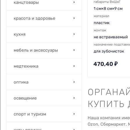
канцтовары
габариты ВхШхГ
1 см×8 см×9 см
материал
красота и здоровье
пластик
монтаж
кухня
не встраиваемый
назначение подставк
мебель и аксессуары
для зубочисток
470,40
₽
медтехника
оптика
ОРГАНА
освещение
КУПИТЬ 
спорт и туризм
Наша компания име
Ozon, Сбермаркет. 
хиты продаж