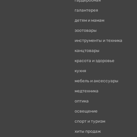
галантерея
детям и мамам
зоотовары
инструменты и техника
канцтовары
красота и здоровье
кухня
мебель и аксессуары
медтехника
оптика
освещение
спорт и туризм
хиты продаж