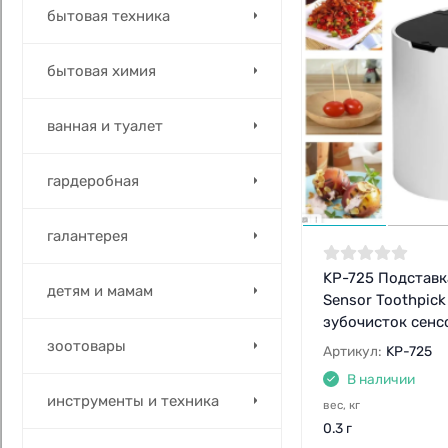
бытовая техника
бытовая химия
ванная и туалет
гардеробная
галантерея
KP-725 Подставк
детям и мамам
Sensor Toothpick
зубочисток сенс
зоотовары
Артикул:
KP-725
В наличии
инструменты и техника
вес, кг
0.3 г