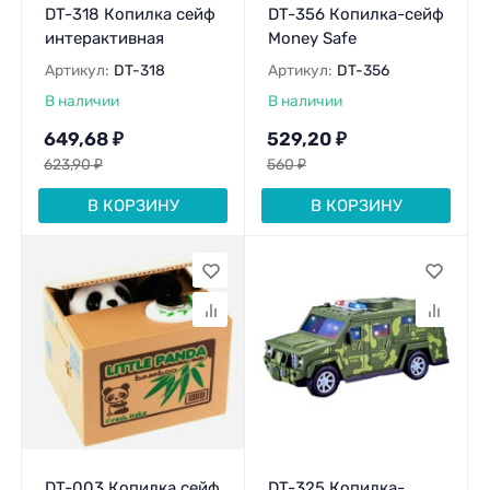
DT-318 Копилка сейф
DT-356 Копилка-сейф
интерактивная
Money Safe
Артикул:
DT-318
Артикул:
DT-356
В наличии
В наличии
649,68
₽
529,20
₽
623,90
₽
560
₽
В КОРЗИНУ
В КОРЗИНУ
DT-003 Копилка сейф
DT-325 Копилка-