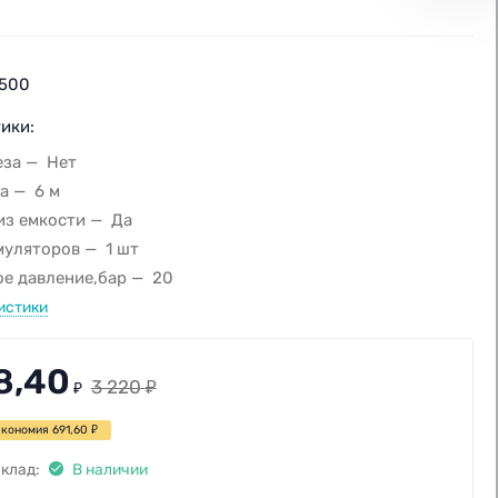
500
ики:
еза
Нет
а
6 м
из емкости
Да
муляторов
1 шт
е давление,бар
20
истики
8,40
3 220
₽
₽
Экономия
691,60
₽
клад:
В наличии